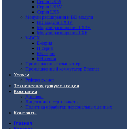
Серия LX5S
Серия LX5V
Серия LX6
Модули расширения и BD-модули
BD-модули LX3V
Модули расширения LX3V
Модули расширения LX6
V-BOX
E-серия
H-серия
RE-серия
RH-серия
Промышленные компьютеры
Промышленный коммутатор Ethernet
Услуги
Референс-лист
Техническая документация
Компания
Доставка
Лицензиии и сертификаты
Политика обработки персональных данных
Контакты
Главная
Каталог