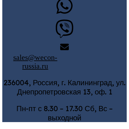
sales@wecon-
russia.ru
236004, Россия, г. Калининград, ул.
Днепропетровская 13, оф. 1
Пн-пт с 8.30 – 17.30 Сб, Вс –
выходной