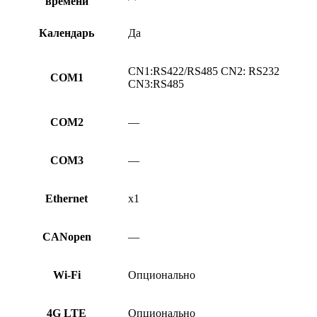
времени
Календарь
Да
CN1:RS422/RS485 CN2: RS232
COM1
CN3:RS485
COM2
—
COM3
—
Ethernet
x1
CANopen
—
Wi-Fi
Опционально
4G LTE
Опционально