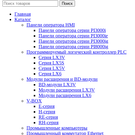
Поиск
Главная
Каталог
Панели оператора HMI
Панели оператора серии PI3000i
Панели оператора серии PI3000ie
Панели оператора серии PI3000ig
Панели оператора серии PI8000ig
Программируемый логический контроллер PLC
Серия LX3V
Серия LX5S
Серия LX5V
Серия LX6
Модули расширения и BD-модули
BD-модули LX3V
Модули расширения LX3V
Модули расширения LX6
V-BOX
E-серия
H-серия
RE-серия
RH-серия
Промышленные компьютеры
Промышленный коммутатор Ethernet