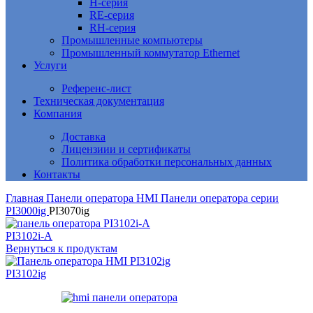
H-серия
RE-серия
RH-серия
Промышленные компьютеры
Промышленный коммутатор Ethernet
Услуги
Референс-лист
Техническая документация
Компания
Доставка
Лицензиии и сертификаты
Политика обработки персональных данных
Контакты
Главная
Панели оператора HMI
Панели оператора серии
PI3000ig
PI3070ig
PI3102i-A
Вернуться к продуктам
PI3102ig