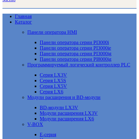
Главная
Каталог
Панели оператора HMI
Панели оператора серии PI3000i
Панели оператора серии PI3000ie
Панели оператора серии PI3000ig
Панели оператора серии PI8000ig
Программируемый логический контроллер PLC
Серия LX3V
Серия LX5S
Серия LX5V
Серия LX6
Модули расширения и BD-модули
BD-модули LX3V
Модули расширения LX3V
Модули расширения LX6
V-BOX
E-серия