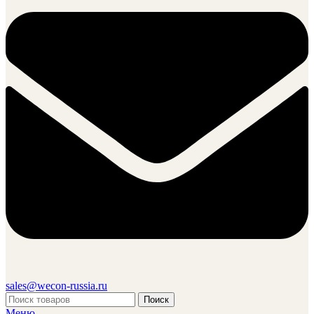
sales@wecon-russia.ru
Поиск
Меню