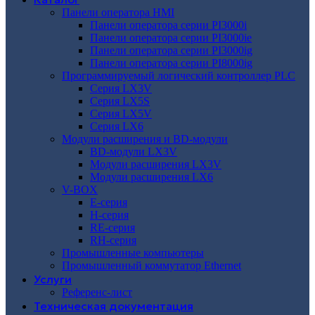
Панели оператора HMI
Панели оператора серии PI3000i
Панели оператора серии PI3000ie
Панели оператора серии PI3000ig
Панели оператора серии PI8000ig
Программируемый логический контроллер PLC
Серия LX3V
Серия LX5S
Серия LX5V
Серия LX6
Модули расширения и BD-модули
BD-модули LX3V
Модули расширения LX3V
Модули расширения LX6
V-BOX
E-серия
H-серия
RE-серия
RH-серия
Промышленные компьютеры
Промышленный коммутатор Ethernet
Услуги
Референс-лист
Техническая документация