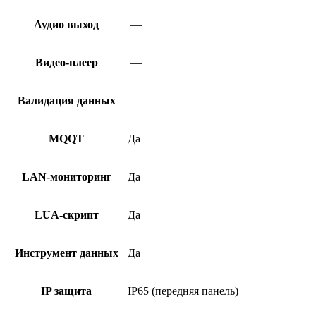
Аудио выход
—
Видео-плеер
—
Валидация данных
—
MQQT
Да
LAN-мониторинг
Да
LUA-скрипт
Да
Инструмент данных
Да
IP защита
IP65 (передняя панель)