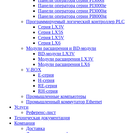
Панели оператора серии PI3000i
Панели оператора серии PI3000ie
Панели оператора серии PI3000ig
Панели оператора серии PI8000ig
Программируемый логический контроллер PLC
Серия LX3V
Серия LX5S
Серия LX5V
Серия LX6
Модули расширения и BD-модули
BD-модули LX3V
Модули расширения LX3V
Модули расширения LX6
V-BOX
E-серия
H-серия
RE-серия
RH-серия
Промышленные компьютеры
Промышленный коммутатор Ethernet
Услуги
Референс-лист
Техническая документация
Компания
Доставка