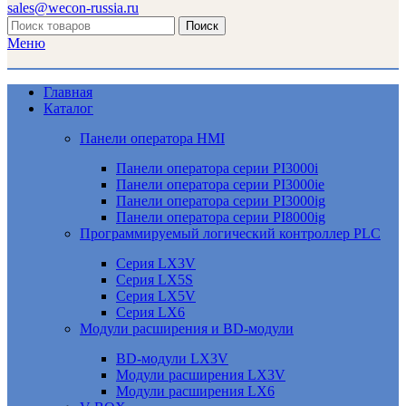
sales@wecon-russia.ru
Поиск
Меню
Главная
Каталог
Панели оператора HMI
Панели оператора серии PI3000i
Панели оператора серии PI3000ie
Панели оператора серии PI3000ig
Панели оператора серии PI8000ig
Программируемый логический контроллер PLC
Серия LX3V
Серия LX5S
Серия LX5V
Серия LX6
Модули расширения и BD-модули
BD-модули LX3V
Модули расширения LX3V
Модули расширения LX6