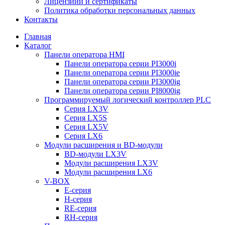
Лицензиии и сертификаты
Политика обработки персональных данных
Контакты
Главная
Каталог
Панели оператора HMI
Панели оператора серии PI3000i
Панели оператора серии PI3000ie
Панели оператора серии PI3000ig
Панели оператора серии PI8000ig
Программируемый логический контроллер PLC
Серия LX3V
Серия LX5S
Серия LX5V
Серия LX6
Модули расширения и BD-модули
BD-модули LX3V
Модули расширения LX3V
Модули расширения LX6
V-BOX
E-серия
H-серия
RE-серия
RH-серия