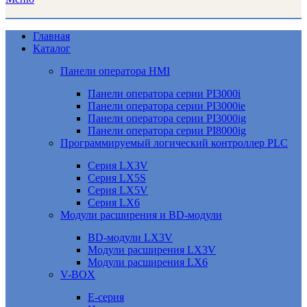
Главная
Каталог
Панели оператора HMI
Панели оператора серии PI3000i
Панели оператора серии PI3000ie
Панели оператора серии PI3000ig
Панели оператора серии PI8000ig
Программируемый логический контроллер PLC
Серия LX3V
Серия LX5S
Серия LX5V
Серия LX6
Модули расширения и BD-модули
BD-модули LX3V
Модули расширения LX3V
Модули расширения LX6
V-BOX
E-серия