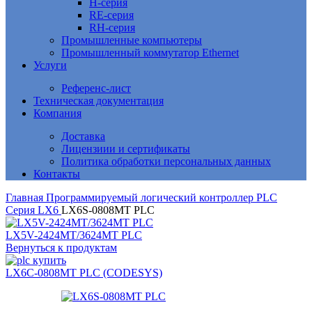
H-серия
RE-серия
RH-серия
Промышленные компьютеры
Промышленный коммутатор Ethernet
Услуги
Референс-лист
Техническая документация
Компания
Доставка
Лицензиии и сертификаты
Политика обработки персональных данных
Контакты
Главная
Программируемый логический контроллер PLC
Серия LX6
LX6S-0808MT PLC
LX5V-2424MT/3624MT PLC
Вернуться к продуктам
LX6C-0808MT PLC (CODESYS)