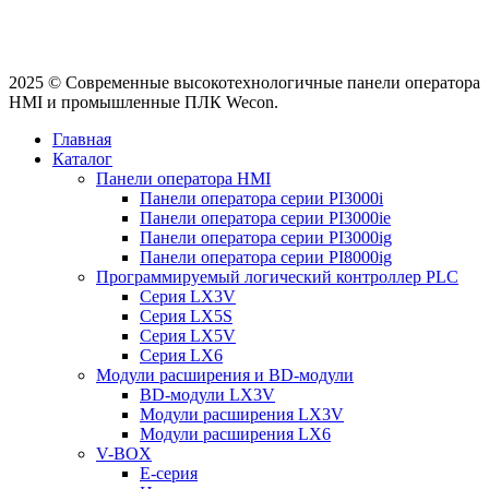
2025 © Современные высокотехнологичные панели оператора
HMI и промышленные ПЛК Wecon.
Главная
Каталог
Панели оператора HMI
Панели оператора серии PI3000i
Панели оператора серии PI3000ie
Панели оператора серии PI3000ig
Панели оператора серии PI8000ig
Программируемый логический контроллер PLC
Серия LX3V
Серия LX5S
Серия LX5V
Серия LX6
Модули расширения и BD-модули
BD-модули LX3V
Модули расширения LX3V
Модули расширения LX6
V-BOX
E-серия