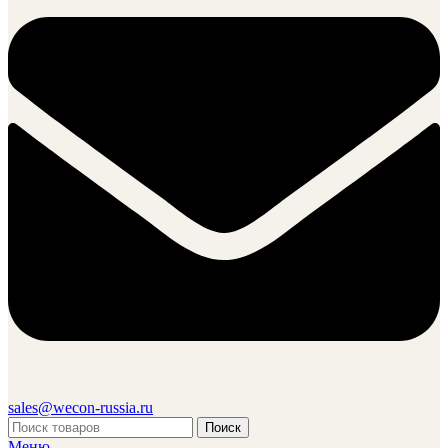
sales@wecon-russia.ru
Поиск
Меню