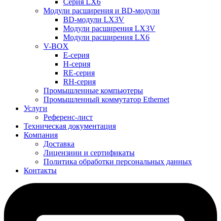
Серия LX6
Модули расширения и BD-модули
BD-модули LX3V
Модули расширения LX3V
Модули расширения LX6
V-BOX
E-серия
H-серия
RE-серия
RH-серия
Промышленные компьютеры
Промышленный коммутатор Ethernet
Услуги
Референс-лист
Техническая документация
Компания
Доставка
Лицензиии и сертификаты
Политика обработки персональных данных
Контакты