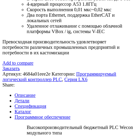
4-ядерный процессор A53 1.8ГГц
Скорость выполнения 0,01 мкс~0,02 мкс
Два порта Ethernet, поддержка EtherCAT и
локальных сетей
Удаленное отлаживание с помощью облачной
платформы VBox / ig, системы V-IEC
Превосходная производительность удовлетворяет
потребности различных промышленных предприятий и
потребности в их кастомизации
Add to compare
Заказать
Артикул:
4684a01eee2e
Категории:
Программируемый
логический контроллер PLC
,
Серия LX6
Share:
Описание
Детали
Спецификация
Каталог
Программное обеспечение
Высокопроизводительный бюджетный PLC Wecon
модульного типа