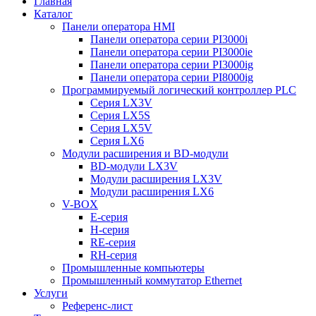
Главная
Каталог
Панели оператора HMI
Панели оператора серии PI3000i
Панели оператора серии PI3000ie
Панели оператора серии PI3000ig
Панели оператора серии PI8000ig
Программируемый логический контроллер PLC
Серия LX3V
Серия LX5S
Серия LX5V
Серия LX6
Модули расширения и BD-модули
BD-модули LX3V
Модули расширения LX3V
Модули расширения LX6
V-BOX
E-серия
H-серия
RE-серия
RH-серия
Промышленные компьютеры
Промышленный коммутатор Ethernet
Услуги
Референс-лист