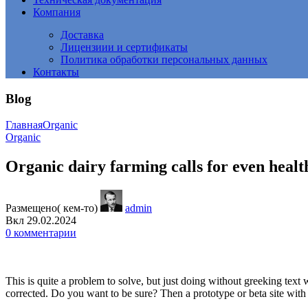
Компания
Доставка
Лицензиии и сертификаты
Политика обработки персональных данных
Контакты
Blog
Главная
Organic
Organic
Organic dairy farming calls for even healt
Размещено( кем-то)
admin
Вкл 29.02.2024
0
комментарии
This is quite a problem to solve, but just doing without greeking text w
corrected. Do you want to be sure? Then a prototype or beta site with