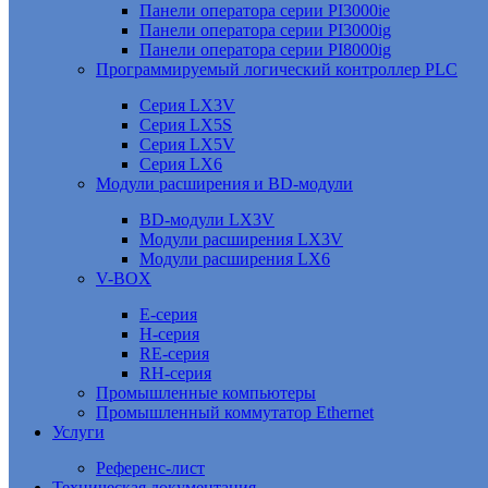
Панели оператора серии PI3000ie
Панели оператора серии PI3000ig
Панели оператора серии PI8000ig
Программируемый логический контроллер PLC
Серия LX3V
Серия LX5S
Серия LX5V
Серия LX6
Модули расширения и BD-модули
BD-модули LX3V
Модули расширения LX3V
Модули расширения LX6
V-BOX
E-серия
H-серия
RE-серия
RH-серия
Промышленные компьютеры
Промышленный коммутатор Ethernet
Услуги
Референс-лист
Техническая документация