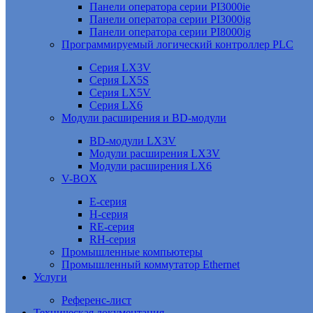
Панели оператора серии PI3000ie
Панели оператора серии PI3000ig
Панели оператора серии PI8000ig
Программируемый логический контроллер PLC
Серия LX3V
Серия LX5S
Серия LX5V
Серия LX6
Модули расширения и BD-модули
BD-модули LX3V
Модули расширения LX3V
Модули расширения LX6
V-BOX
E-серия
H-серия
RE-серия
RH-серия
Промышленные компьютеры
Промышленный коммутатор Ethernet
Услуги
Референс-лист
Техническая документация