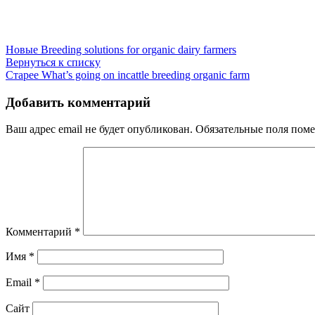
Новые
Breeding solutions for organic dairy farmers
Вернуться к списку
Старее
What’s going on incattle breeding organic farm
Добавить комментарий
Ваш адрес email не будет опубликован.
Обязательные поля пом
Комментарий
*
Имя
*
Email
*
Сайт