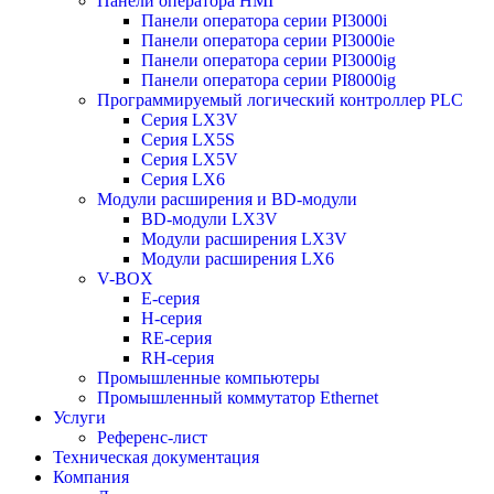
Панели оператора HMI
Панели оператора серии PI3000i
Панели оператора серии PI3000ie
Панели оператора серии PI3000ig
Панели оператора серии PI8000ig
Программируемый логический контроллер PLC
Серия LX3V
Серия LX5S
Серия LX5V
Серия LX6
Модули расширения и BD-модули
BD-модули LX3V
Модули расширения LX3V
Модули расширения LX6
V-BOX
E-серия
H-серия
RE-серия
RH-серия
Промышленные компьютеры
Промышленный коммутатор Ethernet
Услуги
Референс-лист
Техническая документация
Компания