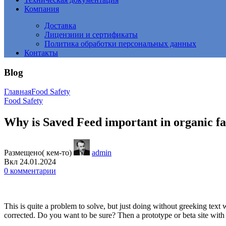
Компания
Доставка
Лицензиии и сертификаты
Политика обработки персональных данных
Контакты
Blog
Главная
Food Safety
Food Safety
Why is Saved Feed important in organic f
Размещено( кем-то)
admin
Вкл 24.01.2024
0
комментарии
This is quite a problem to solve, but just doing without greeking text w
corrected. Do you want to be sure? Then a prototype or beta site with