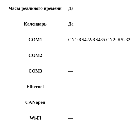
Часы реального времени
Да
Календарь
Да
COM1
CN1:RS422/RS485 CN2: RS23
COM2
—
COM3
—
Ethernet
—
CANopen
—
Wi-Fi
—