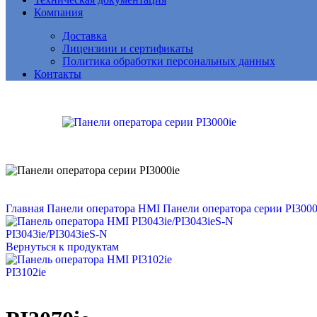
Компания
Доставка
Лицензиии и сертификаты
Политика обработки персональных данных
Контакты
Главная
Панели оператора HMI
Панели оператора серии PI300
PI3043ie/PI3043ieS-N
Вернуться к продуктам
PI3102ie