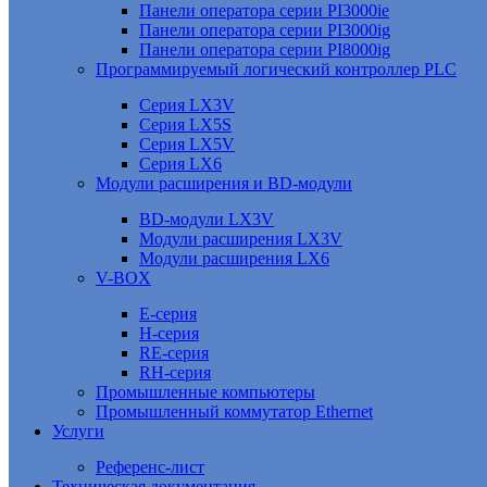
Панели оператора серии PI3000ie
Панели оператора серии PI3000ig
Панели оператора серии PI8000ig
Программируемый логический контроллер PLC
Серия LX3V
Серия LX5S
Серия LX5V
Серия LX6
Модули расширения и BD-модули
BD-модули LX3V
Модули расширения LX3V
Модули расширения LX6
V-BOX
E-серия
H-серия
RE-серия
RH-серия
Промышленные компьютеры
Промышленный коммутатор Ethernet
Услуги
Референс-лист
Техническая документация